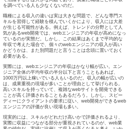
を調べている人も少なくないのだ。
職種による収入の違いは実は大きな問題で、どんな専門ス
キルを習得して経験を積んでいくかにより、収入には大差
が生じる可能性がある。例えば、トレンドの分野として人
気があるweb開発では、webエンジニアの年収が高めになっ
ているのが実態だ。しかし、この結果はあくまで平均的な
年収で考えた場合で、個々のwebエンジニアの収入が高い
かどうかは、また別問題だと言うことは念頭に置いておく
必要がある。
実際には、webエンジニアの年収はかなり幅が広い。エン
ジニア全体の平均年収の半分以下と言うこともあれば、
1000万円以上稼いでいる人もいるのだ。収入の幅が広いの
は、成果重視の現場が多いことが理由として挙げられる。
高いスキルを持っていて、複雑なwebサイトを開発できる
ことが高く評価されることもあるだろう。しかし、スピー
ディーにクライアントの要求に従い、web開発ができるweb
エンジニアの評価が良い現場も多い。
現実的には、スキルがどれだけ高いかで評価されるより、
実際に収益につながる部分が重視されているのが、web業
界の傾向だ。実績に比例して収入が高くなると考え、いか